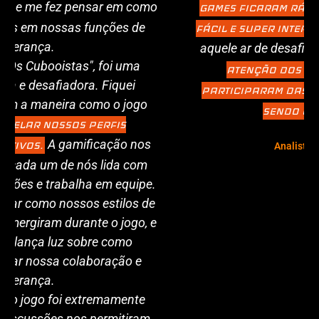
GAMES FICARAM RÁPIDOS COM UMA DINÂMICA
e divertidos, com o
FÁCIL E SUPER INTERATIVOS
aquele ar de desafio, e isso
CHAMOU MUITA A
ATENÇÃO DOS MÉDICOS, TODOS ELES
PARTICIPARAM DAS 3 ATIVAÇÕES MESMO NÃO
SENDO OBRIGATÓRIAS.
Analista de Marketing
Libbs