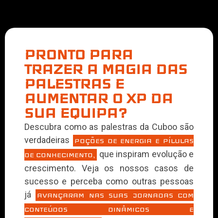
PRONTO PARA
TRAZER A MAGIA DAS
PALESTRAS E
AUMENTAR O XP DA
SUA EQUIPA?
Descubra como as palestras da Cuboo são
verdadeiras
POÇÕES DE ENERGIA E PÍLULAS
que inspiram evolução e
DE CONHECIMENTO,
crescimento. Veja os nossos casos de
sucesso e perceba como outras pessoas
já
AVANÇARAM NAS SUAS JORNADAS COM
CONTEÚDOS DINÂMICOS E