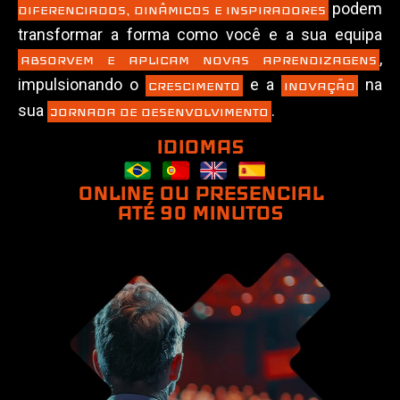
podem
DIFERENCIADOS, DINÂMICOS E INSPIRADORES
transformar a forma como você e a sua equipa
,
ABSORVEM E APLICAM NOVAS APRENDIZAGENS
impulsionando o
e a
na
CRESCIMENTO
INOVAÇÃO
sua
.
JORNADA DE DESENVOLVIMENTO
IDIOMAS
ONLINE OU PRESENCIAL
ATÉ 90 MINUTOS