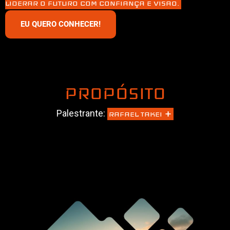
LIDERAR O FUTURO COM CONFIANÇA E VISÃO.
EU QUERO CONHECER!
PROPÓSITO
+
Palestrante:
RAFAEL TAKEI