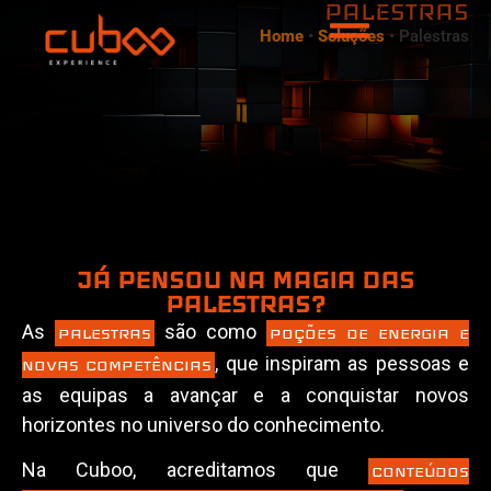
PALESTRAS
Home
•
Soluções
•
Palestras
JÁ PENSOU NA MAGIA DAS
PALESTRAS?
As
são como
PALESTRAS
POÇÕES DE ENERGIA E
, que inspiram as pessoas e
NOVAS COMPETÊNCIAS
as equipas a avançar e a conquistar novos
horizontes no universo do conhecimento.
Na Cuboo, acreditamos que
CONTEÚDOS