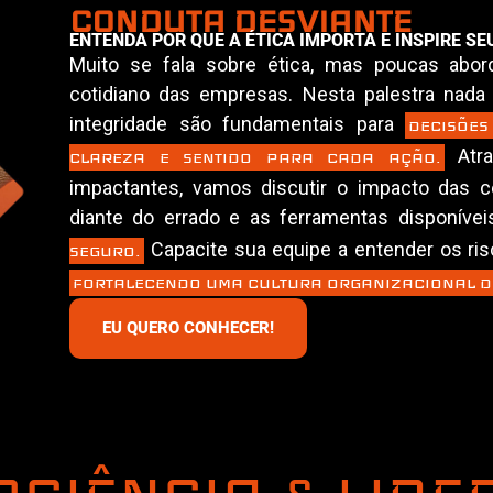
CONDUTA DESVIANTE
ENTENDA POR QUE A ÉTICA IMPORTA E INSPIRE SE
Muito se fala sobre ética, mas poucas abo
cotidiano das empresas. Nesta palestra nada
integridade são fundamentais para
DECISÕES
Atra
CLAREZA E SENTIDO PARA CADA AÇÃO.
impactantes, vamos discutir o impacto das co
diante do errado e as ferramentas disponíve
Capacite sua equipe a entender os ris
SEGURO.
FORTALECENDO UMA CULTURA ORGANIZACIONAL DE
EU QUERO CONHECER!