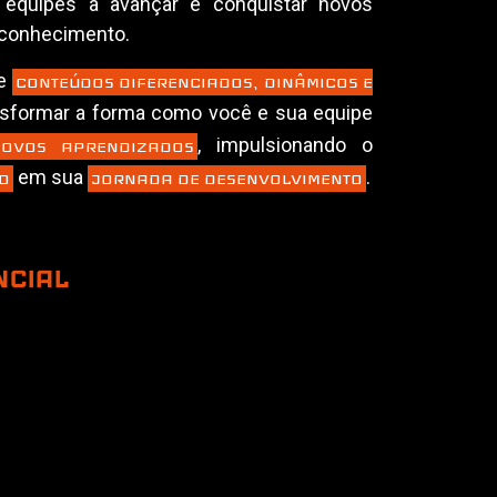
 equipes a avançar e conquistar novos
 conhecimento.
ue
CONTEÚDOS DIFERENCIADOS, DINÂMICOS E
sformar a forma como você e sua equipe
, impulsionando o
OVOS APRENDIZADOS
em sua
.
O
JORNADA DE DESENVOLVIMENTO
NCIAL