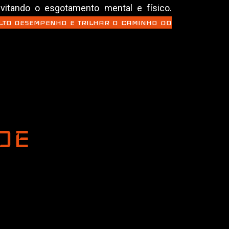
 evitando o esgotamento mental e físico.
LTO DESEMPENHO E TRILHAR O CAMINHO DO
DE