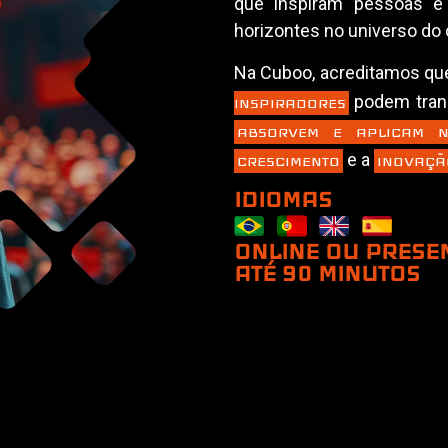
que inspiram pessoas e
horizontes no universo do
Na Cuboo, acreditamos q
podem tran
INSPIRADORES
ABSORVEM E APLICAM N
e a
CRESCIMENTO
INOVAÇÃ
IDIOMAS
ONLINE OU PRESE
ATÉ 90 MINUTOS