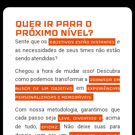
QUER IR PARA O
PRÓXIMO NÍVEL?
Sente que os
e
OBJETIVOS ESTÃO DISTANTES
as necessidades de seus times não estão
sendo atendidas?
Chegou a hora de mudar isso! Descubra
como podemos transformar a
JORNADA EM
em
BUSCA DE UM OBJETIVO
EXPERIÊNCIAS
PERSONALIZADAS E MEMORÁVEIS.
Com nossa metodologia, garantimos que
cada passo seja
, acima
LEVE, DIVERTIDO E
de tudo,
Não deixe suas para
EFICAZ.