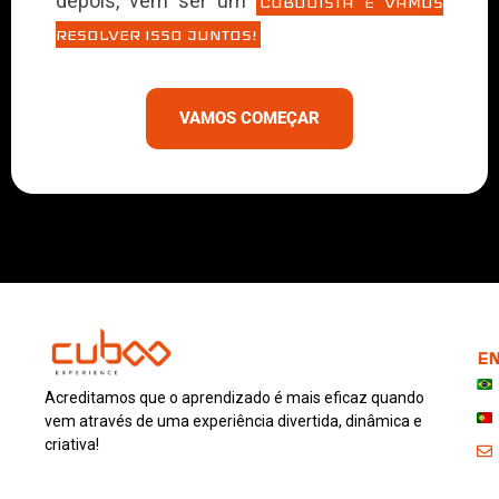
depois, vem ser um
CUBOOISTA E VAMOS
RESOLVER ISSO JUNTOS!
VAMOS COMEÇAR
EN
Acreditamos que o aprendizado é mais eficaz quando
vem através de uma experiência divertida, dinâmica e
criativa!