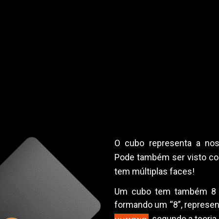
O cubo representa a n
Pode também ser visto c
tem múltiplas faces!
Um cubo tem também 8 po
formando um “8”, represe
, segundo a teoria