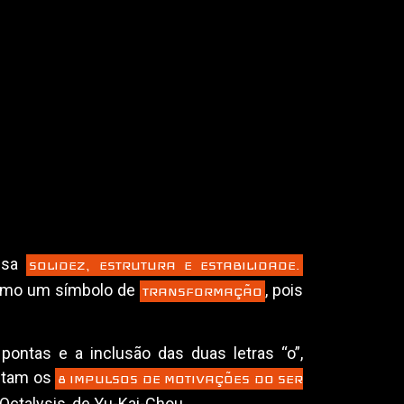
ossa
SOLIDEZ, ESTRUTURA E ESTABILIDADE.
omo um símbolo de
, pois
TRANSFORMAÇÃO
ntas e a inclusão das duas letras “o”,
ntam os
8 IMPULSOS DE MOTIVAÇÕES DO SER
 Octalysis, de Yu-Kai-Chou .