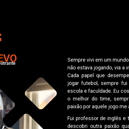
S
EVO
Sempre vivi em um mundo 
strante
não estava jogando, via a
Cada papel que desempe
jogar futebol, sempre fu
escola e faculdade. Eu c
o melhor do time, sempr
paixão por aquele jogo me a
Fui professor de inglês e
descobri outra paixão q