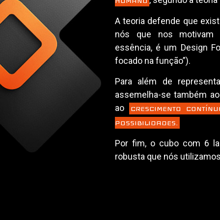
HUMANO
A teoria defende que exis
nós que nos motivam p
essência, é um Design F
focado na função”).
Para além de represent
assemelha-se também ao s
ao
CRESCIMENTO CONTÍN
POSSIBILIDADES.
Por fim, o cubo com 6 la
robusta que nós utilizamos