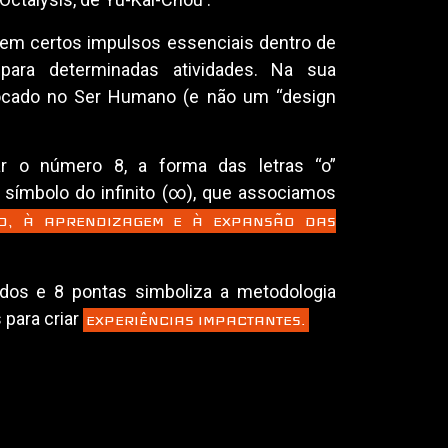
tem certos impulsos essenciais dentro de
ara determinadas atividades. Na sua
ocado no Ser Humano (e não um “design
ar o número 8, a forma das letras “o”
ímbolo do infinito (∞), que associamos
UO, À APRENDIZAGEM E À EXPANSÃO DAS
dos e 8 pontas simboliza a metodologia
 para criar
EXPERIÊNCIAS IMPACTANTES.